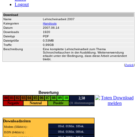
Logout
Download
Name
Lehrscheinarbeit 2007
Kategorien
Handouts
Datum
2007.06.14
Downloads
1920
Dateityp
PDF
Dateigröße
0,53MB
Traffic
0,99GB
Beschreibung
Eine komplette Lehrscheinarbeit zum Thema
Schnorcheltauchen in der Ausbildung. Weiterverwendung
erlaubt unter der Bedingung, dass diese Arbeit unverändert
bleibt.
[
Zurück
]
Bewertung
00
01
02
03
04
05
06
07
08
09
10
2,58
Negativ
Neutral
Positiv
(31 Abstimmungen)
Downloadzeiten
0Std. 01Min. 18Sek.
Modem (56kbit/s) :
0Std. 01Min. 08Sek.
ISDN (64kbit/s) :