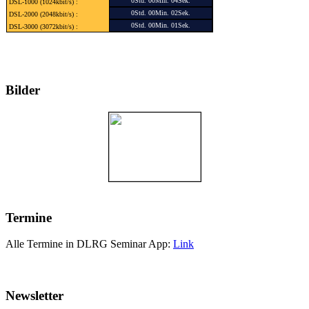
0Std. 00Min. 04Sek.
DSL-1000 (1024kbit/s) :
0Std. 00Min. 02Sek.
DSL-2000 (2048kbit/s) :
0Std. 00Min. 01Sek.
DSL-3000 (3072kbit/s) :
Bilder
Termine
Alle Termine in DLRG Seminar App:
Link
Newsletter