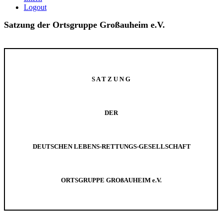
Logout
Satzung der Ortsgruppe Großauheim e.V.
S A T Z U N G
DER
DEUTSCHEN LEBENS-RETTUNGS-GESELLSCHAFT
ORTSGRUPPE
GROßAUHEIM
e
.V.