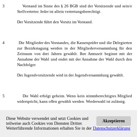
3 Vorstand im Sinne des § 26 BGB sind der Vorsitzende und sein/e
Stellvertreter. Jeder ist allein vertretungsberechtigt.
Der Vorsitzende führt den Vorsitz im Vorstand.
4 Die Mitglieder des Vorstandes, die Kassenprüfer und die Delegierten
zur Bezirkstagung werden in der Mitgliederversammlung für den
Zeitraum von drei Jahren gewählt. Ihre Amtszeit beginnt mit der
Annahme der Wahl und endet mit der Annahme der Wahl durch den
Nachfolger.
Der Jugendvorsitzende wird in der Jugendversammlung gewählt.
5 Die Wahl erfolgt geheim. Wenn kein stimmberechtigtes Mitglied
widerspricht, kann offen gewählt werden. Wiederwahl ist zulässig.
Diese Website verwendet und setzt Cookies und
Akzeptieren
6 Gewählt ist, wer mindestens eine Stimme mehr als die Hälfte der
teilweise auch Cookies von Diensten Dritter.
abgegebenen Stimmen auf sich vereinigt. Stimmenthaltungen und
Weiterführende Informationen erhalten Sie in der
Datenschutzerklärung
ungültige Stimmen werden bei der Ermittlung der Mehrheit nicht