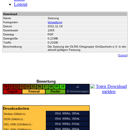
Logout
Download
Name
Satzung
Kategorien
Verwaltung
Datum
2011.11.16
Downloads
1055
Dateityp
PDF
Dateigröße
0,21MB
Traffic
0,22GB
Beschreibung
Die Satzung der DLRG Ortsgruppe Großauheim e.V. in der
aktuell gültigen Fassung.
[
Zurück
]
Bewertung
00
01
02
03
04
05
06
07
08
09
10
-/-
Negativ
Neutral
Positiv
(0 Abstimmungen)
Downloadzeiten
0Std. 00Min. 30Sek.
Modem (56kbit/s) :
0Std. 00Min. 26Sek.
ISDN (64kbit/s) :
0Std. 00Min. 01Sek.
DSL-1000 (1024kbit/s) :
0Std. 00Min. 00Sek.
DSL-2000 (2048kbit/s) :